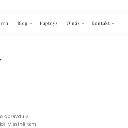
zvrh
Blog
Paptoys
O nás
Kontakt
í
je opravdu v
dí. Vlastně tam