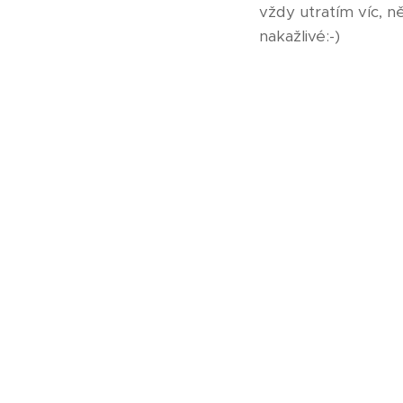
vždy utratím víc, n
nakažlivé:-)