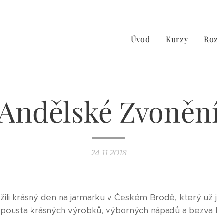
Úvod
Kurzy
Ro
Andělské Zvoněn
24.11.2018
užili krásný den na jarmarku v Českém Brodě, který už 
pousta krásných výrobků, výborných nápadů a bezva li