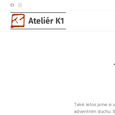
Ateliér K1
Také letos jsme si 
adventním duchu. S