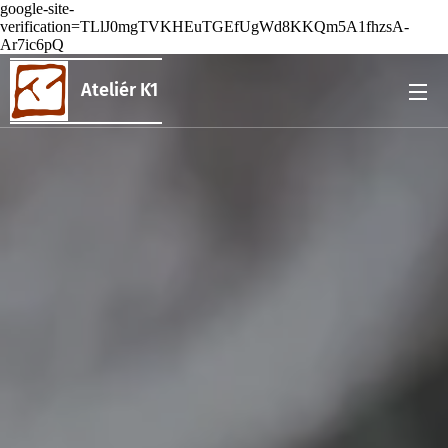
google-site-
verification=TLlJ0mgTVKHEuTGEfUgWd8KKQm5A1fhzsA-
Ar7ic6pQ
Ateliér K1