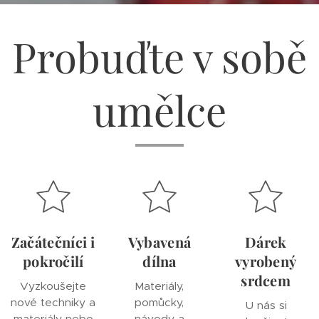
Probuďte v sobě
umělce
Začátečníci i
Vybavená
Dárek
pokročilí
dílna
vyrobený
srdcem
Vyzkoušejte
Materiály,
nové techniky a
pomůcky,
U nás si
materiály nebo
návody a