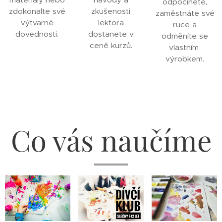
odpočinete,
zdokonalte své
zkušenosti
zaměstnáte své
výtvarné
lektora
ruce a
dovednosti.
dostanete v
odměníte se
ceně kurzů.
vlastním
výrobkem.
Co vás naučíme