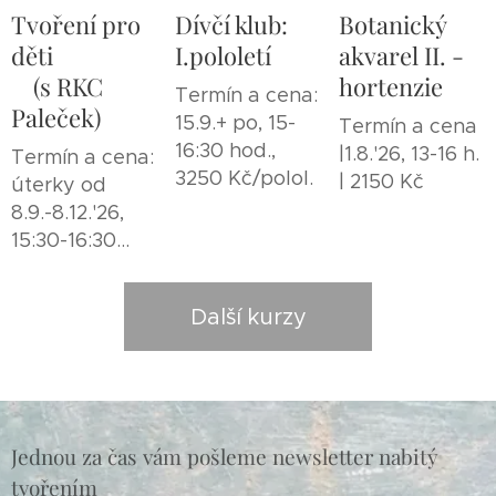
Tvoření pro
Dívčí klub:
Botanický
děti
I.pololetí
akvarel II. -
(s RKC
hortenzie
Termín a cena:
Paleček)
15.9.+ po, 15-
Termín a cena
16:30 hod.,
|1.8.'26, 13-16 h.
Termín a cena:
3250 Kč/polol.
| 2150 Kč
úterky od
8.9.-8.12.'26,
15:30-16:30
hod., 3250 Kč
Další kurzy
Jednou za čas vám pošleme newsletter nabitý
tvořením