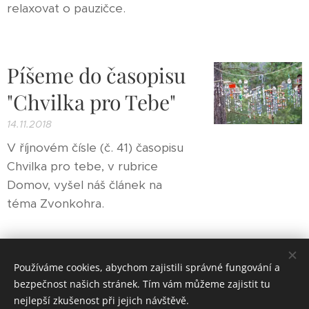
relaxovat o pauzičce.
Píšeme do časopisu
"Chvilka pro Tebe"
14.11.2018
V říjnovém čísle (č. 41) časopisu
Chvilka pro tebe, v rubrice
Domov, vyšel náš článek na
téma Zvonkohra.
Používáme cookies, abychom zajistili správné fungování a
bezpečnost našich stránek. Tím vám můžeme zajistit tu
nejlepší zkušenost při jejich návštěvě.
© 2018 Ateliér K1
-
výtvarné kurzy. Všechna práva na fantazii