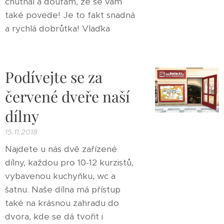
chutnal a doufám, že se vám
také povede! Je to fakt snadná
a rychlá dobrůtka! Vlaďka
Podívejte se za
červené dveře naší
dílny
15.11.2018
Najdete u nás dvě zařízené
dílny, každou pro 10-12 kurzistů,
vybavenou kuchyňku, wc a
šatnu. Naše dílna má přístup
také na krásnou zahradu do
dvora, kde se dá tvořit i