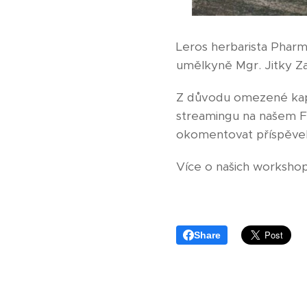
Leros herbarista PharmD
umělkyně Mgr. Jitky Za
Z důvodu omezené kapac
streamingu na našem Fa
okomentovat příspěvek
Více o našich worksho
Share