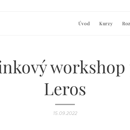
Úvod
Kurzy
Ro
inkový workshop
Leros
15.09.2022