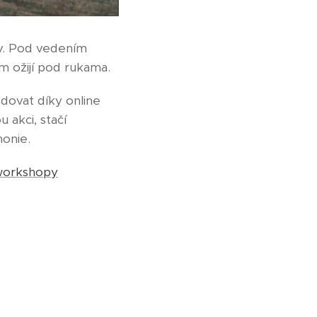
viv. Pod vedením
ám ožijí pod rukama.
dovat díky online
akci, stačí
monie.
-workshopy