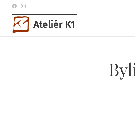
Ateliér K1
Byl