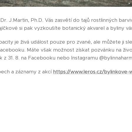
r. J.Martin, Ph.D. Vás zasvětí do tajů rostlinných bar
jíčkové si pak vyzkoušíte botanický akvarel a byliny v
ity je živá událost pouze pro zvané, ale můžete ji sle
cebooku. Máte však možnost získat pozvánku na živou 
 z 31. 8. na Facebooku nebo Instagramu @bylinnahar
pech a záznamy z akcí
https://www.leros.cz/bylinkove