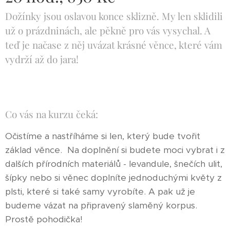
Dožínky jsou oslavou konce sklizně. My len sklidili
už o prázdninách, ale pěkně pro vás vysychal. A
teď je načase z něj uvázat krásné věnce, které vám
vydrží až do jara!
Co vás na kurzu čeká:
Očistíme a nastříháme si len, který bude tvořit
základ věnce. Na doplnění si budete moci vybrat i z
dalších přírodních materiálů - levandule, šnečích ulit,
šípky nebo si věnec doplníte jednoduchými květy z
plsti, které si také samy vyrobíte. A pak už je
budeme vázat na připravený slaměný korpus.
Prostě pohodička!