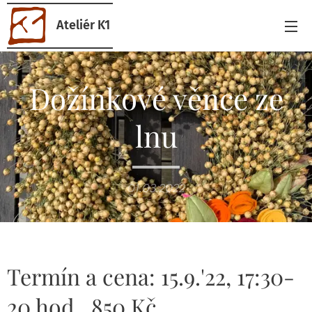
Ateliér K1
Dožínkové věnce ze
lnu
01.03.2022
Termín a cena: 15.9.'22, 17:30-
20 hod., 850 Kč