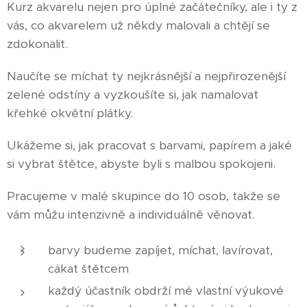
Kurz akvarelu nejen pro úplné začátečníky, ale i ty z
vás, co akvarelem už někdy malovali a chtějí se
zdokonalit.
Naučíte se míchat ty nejkrásnější a nejpřirozenější
zelené odstíny a vyzkoušíte si, jak namalovat
křehké okvětní plátky.
Ukážeme si, jak pracovat s barvami, papírem a jaké
si vybrat štětce, abyste byli s malbou spokojeni.
Pracujeme v malé skupince do 10 osob, takže se
vám můžu intenzivně a individuálně věnovat.
barvy budeme zapíjet, míchat, lavírovat,
cákat štětcem
každý účastník obdrží mé vlastní výukové