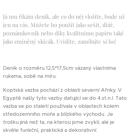
Já mu říkám deník, ale co do něj vložíte, bude už
jen na vás. Můžete ho použít jako sešit, diář,
poznámkovník nebo díky kvalitnímu papíru také
jako zmíněný skicák. Uvidíte, zamilujte si ho!
Deník o rozměru 12,5*17,5cm vázaný vlastníma
rukama, sobě na míru.
Koptská vazba pochází z oblasti severní Afriky. V
Egyptě našly tyto vazby datující se do 4.st.n.l. Tato
vazba se po staletí používala v oblastech kolem
středozemního moře a blízkého východu. Je
trošku jiná než ta, na kterou jsme zvyklí, ale je
skvěle funkční, praktická a dekorativní.