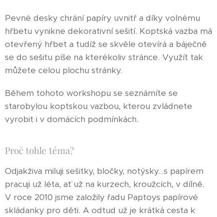
Pevné desky chrání papíry uvnitř a díky volnému
hřbetu vynikne dekorativní sešití. Koptská vazba má
otevřený hřbet a tudíž se skvěle otevírá a báječně
se do sešitu píše na kterékoliv stránce. Využít tak
můžete celou plochu stránky.
Během tohoto workshopu se seznámíte se
starobylou koptskou vazbou, kterou zvládnete
vyrobit i v domácích podmínkách.
Proč tohle téma?
Odjakživa miluji sešitky, bločky, notýsky...s papírem
pracuji už léta, ať už na kurzech, kroužcích, v dílně.
V roce 2010 jsme založily řadu Paptoys papírové
skládanky pro děti. A odtud už je krátká cesta k