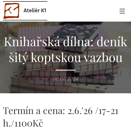
Ateliér K1
Knihařská dílna: deník
šitý koptskou vazbou
06.05.2024
Termín a cena: 2.6.'26 /17-21
h./1100Kč