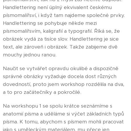
Handlettering není úplný ekvivalent českému
písmomalířsví, i když tam najdeme společné prvky.
Handlettering se pohybuje někde mezi
písmomalířsvím, kaligrafií a typografií. Říká se, že
obrázek vydá za tisíce slov. Handlettering je sice
text, ale zároveň i obrázek. Takže zabijeme dvě
mouchy jednou ranou.
Naučit se vytvářet opravdu okulibé a dispozičně
správné obrázky vyžaduje docela dost různých
dovedností, proto jsem workshop rozdělila na dva,
a to pro začátečníky a pokročilé.
Na workshopu 1 se spolu krátce seznámíme s
anatomií písma a uděláme si výčet základních typů
písma. K tomu, abychom s písmem mohli pracovat
jako s uměleckým materiálem, mu přece jen