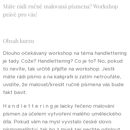
Máte rádi ručně malovaná písmena? Workshop
právě pro vás!
Obsah kurzu
Dlouho očekávaný workshop na téma handlettering
je tady. Cože? Handlettering? Co je to? No, pokud
to nevíte, tak určitě přijďte na workshop. Jestli
máte rádi písmo a na kaligrafii si zatím netroufáte,
uvidíte, že malovat/kreslit ručně písmena vás bude
fakt bavit.
H a n d l e t t e r i n g je laicky řečeno malování
písmen za účelem vytvoření malého uměleckého
díla. Pokud vám na mysl vyvstalo české slovo
písmomalířství, tak ho z mysli zas nechte odplout.