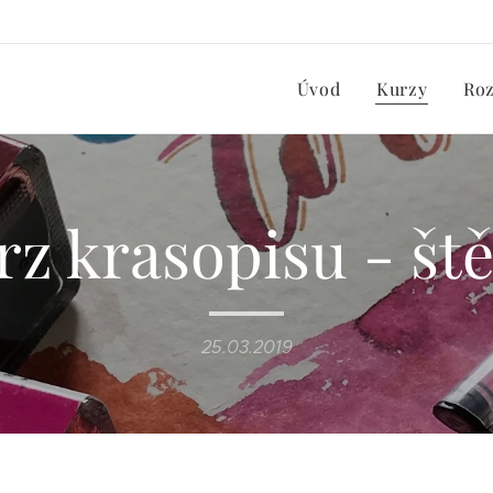
Úvod
Kurzy
Ro
rz krasopisu - ště
25.03.2019