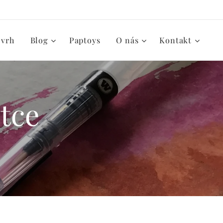
zvrh
Blog
Paptoys
O nás
Kontakt
tce