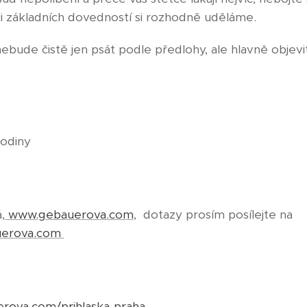
ci základních dovedností si rozhodně uděláme.
ebude čistě jen psát podle předlohy, ale hlavně objevi
hodiny
,
www.gebauerova.com
, dotazy prosím posílejte na
uerova.com
rova.com/prihlaska-praha