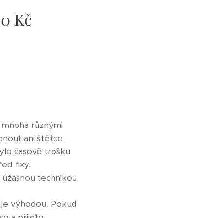
90 Kč
t mnoha různými
nout ani štětce.
bylo časově trošku
d fixy.​
k úžasnou technikou
m je výhodou. Pokud
e a přijďte.