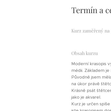
Termín a ce
Kurz zaměřený na p
Obsah kurzu
Moderní krasopis v
médii. Základem je 
Původně jsem měla f
na úkor právě štětců
Krásně psát štětce
jako je akvarel.
Kurz je určen spíš
jste krasopisem dosu