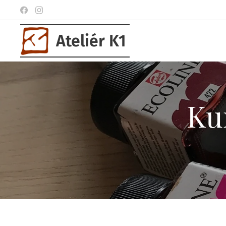
Ateliér K1
Ku