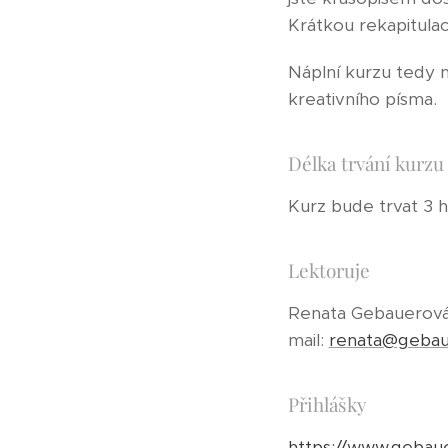
Krátkou rekapitula
Náplní kurzu tedy n
kreativního písma.
Délka trvání kurzu
Kurz bude trvat 3 
Lektoruje
Renata Gebauerová
mail:
renata@geba
Přihlášky
https://www.gebaue