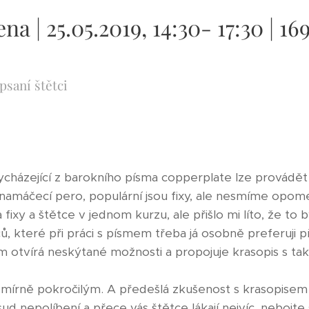
na | 25.05.2019, 14:30- 17:30 | 16
saní štětci
ycházející z barokního písma copperplate lze provádě
namáčecí pero, populární jsou fixy, ale nesmíme opome
ixy a štětce v jednom kurzu, ale přišlo mi líto, že to 
, které při práci s písmem třeba já osobně preferuji pře
m otvírá neskýtané možnosti a propojuje krasopis s ta
e mírně pokročilým. A předešlá zkušenost s krasopise
d nepolíbení a přece vás štětce lákají nejvíc, nebojte s