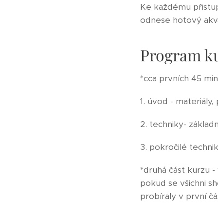
Ke každému přistupu
odnese hotový akva
Program k
*cca prvních 45 min
1. úvod - materiály
2. techniky- základ
3. pokročilé techni
*druhá část kurzu -
pokud se všichni s
probíraly v první č