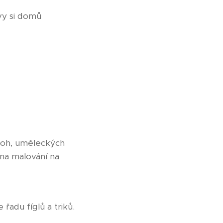
vy si domů
loh, uměleckých
na malování na
řadu fíglů a triků.