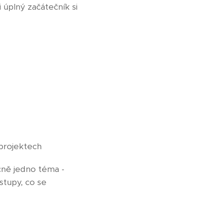
 úplný začátečník si
.
 projektech
čně jedno téma -
stupy, co se