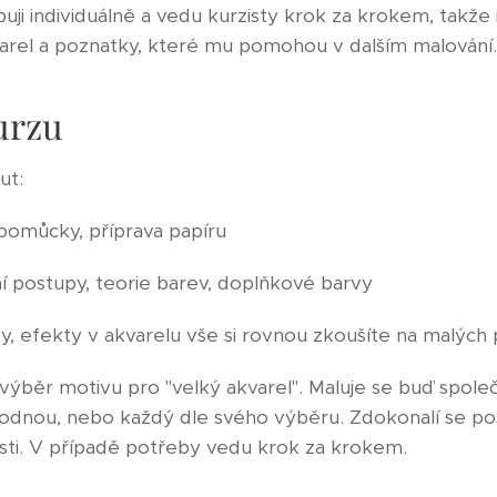
ji individuálně a vedu kurzisty krok za krokem, takže i
rel a poznatky, které mu pomohou v dalším malování
urzu
ut:
, pomůcky, příprava papíru
ní postupy, teorie barev, doplňkové barvy
ky, efekty v akvarelu vše si rovnou zkoušíte na malých
 výběr motivu pro "velký akvarel". Maluje se buď spole
hodnou, nebo každý dle svého výběru. Zdokonalí se po
ásti. V případě potřeby vedu krok za krokem.