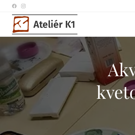
Ateliér K1
Akv
kvet