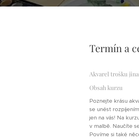
Termín a cen
Akvarel trošku jina
Obsah kurzu
Poznejte krásu akva
se unést rozpíjením
jen na vás! Na kurz
v malbě. Naučíte s
Povíme si také něco