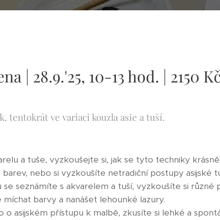
a | 28.9.'25, 10-13 hod. | 2150 K
k, tentokrát ve variaci kouzla asie a tuší.
relu a tuše, vyzkoušejte si, jak se tyto techniky krásn
 barev, nebo si vyzkoušíte netradiční postupy asijské 
u se seznámíte s akvarelem a tuší, vyzkoušíte si různé 
e míchat barvy a nanášet lehounké lazury.
 o asijském přístupu k malbě, zkusíte si lehké a spont