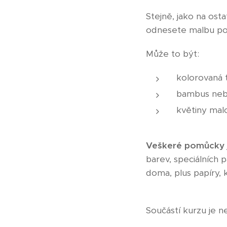
Stejně, jako na os
odnesete malbu pod
Může to být:
kolorovaná 
bambus nebo
květiny mal
Veškeré pomůcky js
barev, speciálních pa
doma, plus papíry, 
Součástí kurzu je n