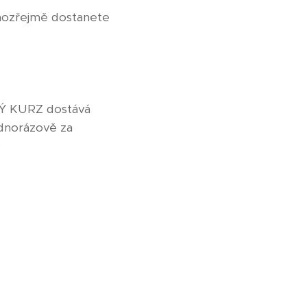
amozřejmě dostanete
OVÝ KURZ dostává
ednorázově za
)