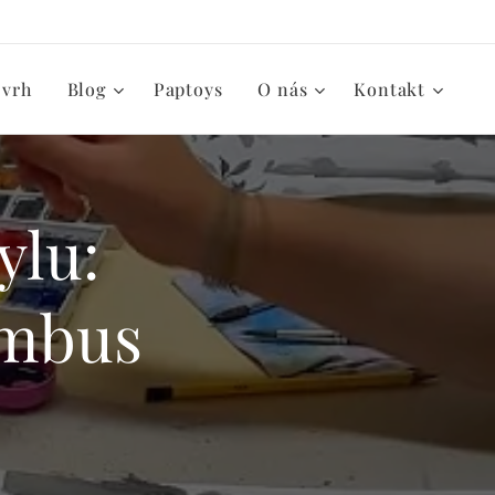
zvrh
Blog
Paptoys
O nás
Kontakt
ylu:
ambus