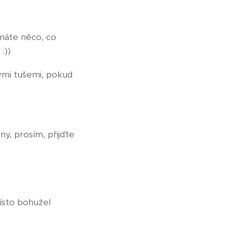
 máte něco, co
:))
ými tušemi, pokud
y, prosím, přijďte
ísto bohužel