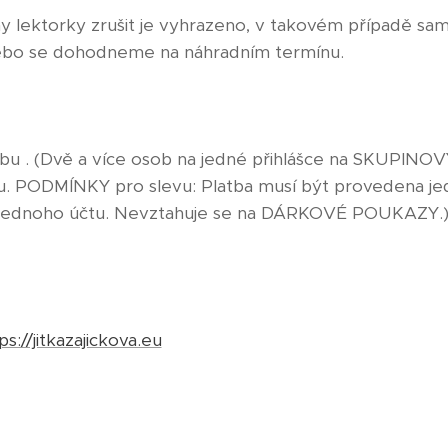
ny lektorky zrušit je vyhrazeno, v takovém případě s
nebo se dohodneme na náhradním termínu.
obu . (Dvě a více osob na jedné přihlášce na SKUPIN
bu. PODMÍNKY pro slevu: Platba musí být provedena j
 jednoho účtu. Nevztahuje se na DÁRKOVÉ POUKAZY.
ps://jitkazajickova.eu