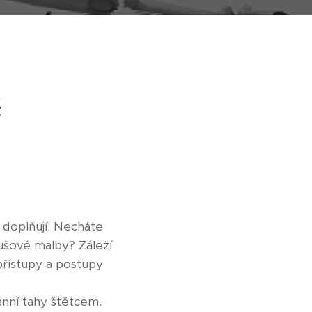
č
ě doplňují. Necháte
tušové malby? Záleží
přístupy a postupy
ánní tahy štětcem.