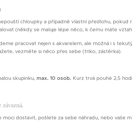
ou
 nepouští chloupky a případně vlastní předlohu, pokud
alovat (někdy se maluje lépe něco, k čemu máte vztah 
eme pracovat nejen s akvarelem, ale možná i s tekut
ažete, vezměte si něco přes sebe (triko, zástěrka).
malou skupinku,
max. 10 osob.
Kurz trvá pouhé 2,5 hodin
je závazná.
moci dostavit, pošlete za sebe náhradu, nebo vaše m