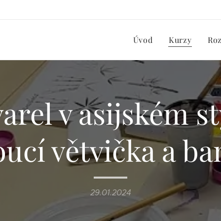
Úvod
Kurzy
Ro
arel v asijském st
oucí větvička a b
29.01.2024