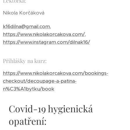
Lektorka:
Nikola Korčáková
k16dilna@gmail.com
,
https://www.nikolakorcakova.com/
,
https://www.instagram.com/dilnak16/
Přihlášky na kurz:
https://www.nikolakorcakova.com/bookings-
checkout/decoupage-a-patina-
n%C3%A1bytku/book
Covid-19 hygienická
opatření: