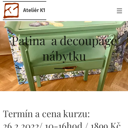
Ateliér K1
Patina a decoupage
nábytku
05.07.2021
Termín a cena kurzu:
26.2.2022/ 10-16hod./ 1899 Kč