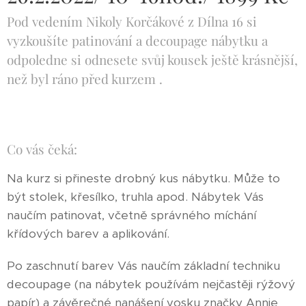
Pod vedením Nikoly Korčákové z Dílna 16 si
vyzkoušíte patinování a decoupage nábytku a
odpoledne si odnesete svůj kousek ještě krásnější,
než byl ráno před kurzem .
Co vás čeká:
Na kurz si přineste drobný kus nábytku. Může to
být stolek, křesílko, truhla apod. Nábytek Vás
naučím patinovat, včetně správného míchání
křídových barev a aplikování.
Po zaschnutí barev Vás naučím základní techniku
decoupage (na nábytek používám nejčastěji rýžový
papír) a závěrečné nanášení vosku značky Annie