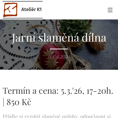
Ateliér K1
Jarní slaměná dílna
01.04.2024
Termín a cena: 5.3.'26, 17-20h.
| 850 Kč
Přijďte si vyrobit slaměné ozdoby, odpočinout si