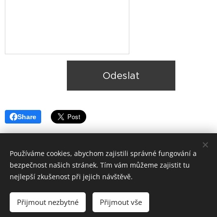
Odeslat
Share
Používáme cookies, abychom zajistili správné fungování a
bezpečnost našich stránek. Tím vám můžeme zajistit tu
nejlepší zkušenost při jejich návštěvě.
© 2018 Ateliér K1
-
výtvarné kurzy. Všechna práva na fantazii
vyhrazena
Přijmout nezbytné
Přijmout vše
Vytvořeno službou
Webnode
Cookies