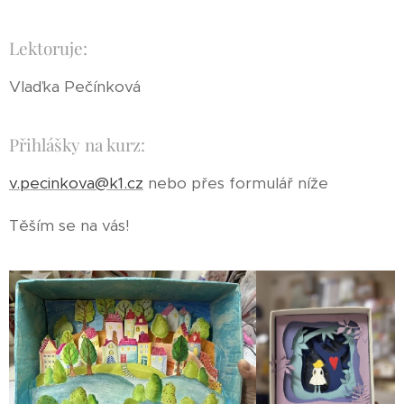
Lektoruje:
Vlaďka Pečínková
Přihlášky na kurz:
v.pecinkova@k1.cz
nebo přes formulář níže
Těším se na vás!