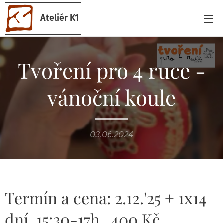
Ateliér K1
Tvoření pro 4 ruce -
vánoční koule
03.06.2024
Termín a cena: 2.12.'25 + 1x14
dní, 15:30-17h., 400 Kč