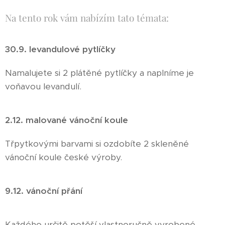
Na tento rok vám nabízím tato témata:
30.9. levandulové pytlíčky
Namalujete si 2 plátěné pytlíčky a naplníme je
voňavou levandulí.
2.12. malované vánoční koule
Třpytkovými barvami si ozdobíte 2 skleněné
vánoční koule české výroby.
9.12. vánoční přání
Každého určitě potěší vlastnoručně vyrobené