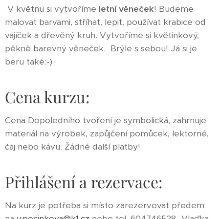
V květnu si vytvoříme
letní věneček
! Budeme
malovat barvami, stříhat, lepit, používat krabice od
vajíček a dřevěný kruh. Vytvoříme si květinkový,
pěkně barevný věneček. Brýle s sebou! Já si je
beru také:-)
Cena kurzu:
Cena Dopoledního tvoření je symbolická, zahrnuje
materiál na výrobek, zapůjčení pomůcek, lektorné,
čaj nebo kávu. Žádné další platby!
Přihlášení a rezervace:
Na kurz je potřeba si místo zarezervovat předem
na
v.pecinkova@k1.cz
nebo tel. 604746528 -Vlaďka