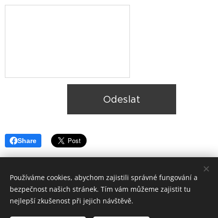
Odeslat
Share
Používáme cookies, abychom zajistili správné fungování a
bezpečnost našich stránek. Tím vám můžeme zajistit tu
nejlepší zkušenost při jejich návštěvě.
© 2018 Ateliér K1
-
výtvarné kurzy. Všechna práva na fantazii
vyhrazena