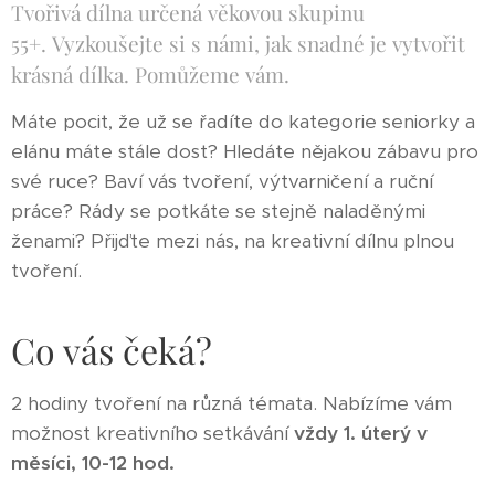
Tvořivá dílna určená věkovou skupinu
55+. Vyzkoušejte si s námi, jak snadné je vytvořit
krásná dílka. Pomůžeme vám.
Máte pocit, že už se řadíte do kategorie seniorky a
elánu máte stále dost? Hledáte nějakou zábavu pro
své ruce? Baví vás tvoření, výtvarničení a ruční
práce? Rády se potkáte se stejně naladěnými
ženami? Přijďte mezi nás, na kreativní dílnu plnou
tvoření.
Co vás čeká?
2 hodiny tvoření na různá témata. Nabízíme vám
možnost kreativního setkávání
vždy 1. úterý v
měsíci,
10-12 hod.