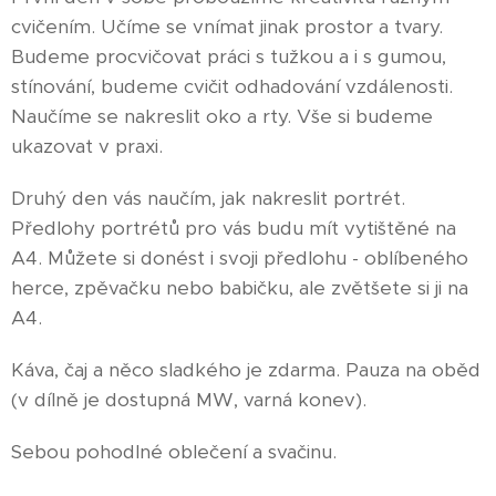
cvičením. Učíme se vnímat jinak prostor a tvary.
Budeme procvičovat práci s tužkou a i s gumou,
stínování, budeme cvičit odhadování vzdálenosti.
Naučíme se nakreslit oko a rty. Vše si budeme
ukazovat v praxi.
Druhý den vás naučím, jak nakreslit portrét.
Předlohy portrétů pro vás budu mít vytištěné na
A4. Můžete si donést i svoji předlohu - oblíbeného
herce, zpěvačku nebo babičku, ale zvětšete si ji na
A4.
Káva, čaj a něco sladkého je zdarma. Pauza na oběd
(v dílně je dostupná MW, varná konev).
Sebou pohodlné oblečení a svačinu.