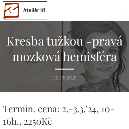
Ateliér K1
Kresba tužkou -pravá
mozková hemisféra
02.08.2021
Termín. cena: 2.-3.3.'24, 10-
16h., 2250Kč