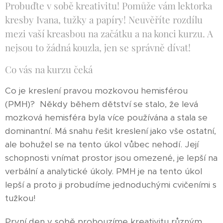
Probuďte v sobě kreativitu! Pomůže vám lektorka
kresby Ivana, tužky a papíry! Neuvěříte rozdílu
mezi vaší kreasbou na začátku a na konci kurzu. A
nejsou to žádná kouzla, jen se správně dívat!
Co vás na kurzu čeká
Co je kreslení pravou mozkovou hemisférou
(PMH)? Někdy během dětství se stalo, že levá
mozková hemisféra byla více používána a stala se
dominantní. Má snahu řešit kreslení jako vše ostatní,
ale bohužel se na tento úkol vůbec nehodí. Její
schopnosti vnímat prostor jsou omezené, je lepší na
verbální a analytické úkoly. PMH je na tento úkol
lepší a proto ji probudíme jednoduchými cvičeními s
tužkou!
První den v sobě probouzíme kreativitu různým