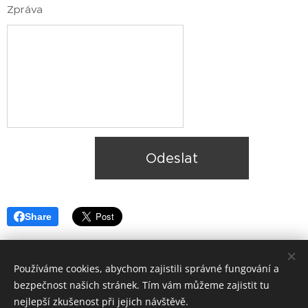
Zpráva
Odeslat
Share
Používáme cookies, abychom zajistili správné fungování a
bezpečnost našich stránek. Tím vám můžeme zajistit tu
nejlepší zkušenost při jejich návštěvě.
© 2018 Ateliér K1
-
výtvarné kurzy. Všechna práva na fantazii