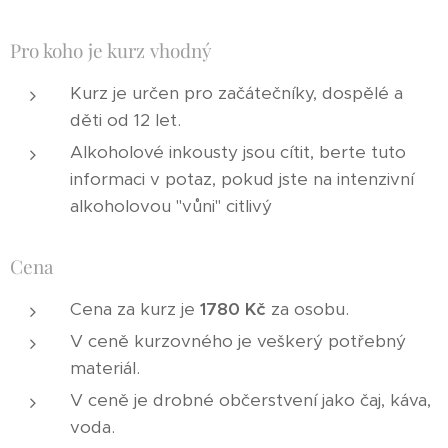
Pro koho je kurz vhodný
Kurz je určen pro začátečníky, dospělé a
děti od 12 let.
Alkoholové inkousty jsou cítit, berte tuto
informaci v potaz, pokud jste na intenzivní
alkoholovou "vůni" citlivý
Cena
Cena za kurz je
178
0 Kč
za osobu.
V ceně kurzovného je veškerý potřebný
materiál.
V ceně je drobné občerstvení jako čaj, káva,
voda.