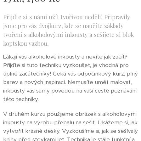
Přijďte si s námi užít tvořivou neděli! Připravily
jsme pro vás dvojkurz, kde se naučíte základy
tvoření s alkoholovými inkousty a sešijete si blok
koptskou vazbou.
Lákají vás alkoholové inkousty a nevíte jak začít?
Přijďte si tuto techniku vyzkoušet, je vhodná pro
úplné začátečníky! Čeká vás odpočinkový kurz, plný
barev a nových inspirací. Nemusíte umět malovat,
inkousty vás samy povedou na vaší cestě poznávání
této techniky.
V druhém kurzu použijeme obrázek s alkoholovými
inkousty na výrobu přebalu na sešit. Ukážeme si, jak
vytvořit krásné desky. Vyzkoušíme si, jak se sešívaly
knihy před stovkami let. Technika je stále funkční a