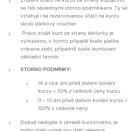
Zrušení účasti na kurzu ze strany kupujícího
se řídí následnými storno podmínkami. Ty se
vztahují i na rezervovanou účast na kurzu
skrze dárkový voucher.
Právo zrušit kurz ze strany lektorky je
vyhrazeno, v tomto případě bude platba
vrácena zpět, případně bude domluven
náhradní termín.
STORNO PODMÍNKY:
14 a více dní před datem konání
kurzu = 50% z celkové ceny kurzu
0 – 13 dní před datem konání kurzu =
100% z celkové ceny
Dokud nedojde k úhradě kurzovného, je
místo stále volné pro další zájemce.