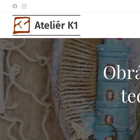
Ateliér K1
Obrá
te