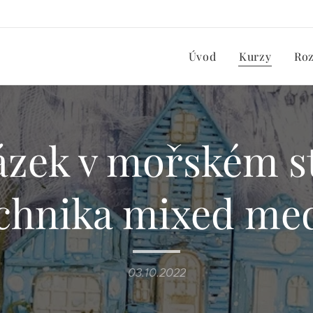
Úvod
Kurzy
Ro
zek v mořském s
chnika mixed me
03.10.2022