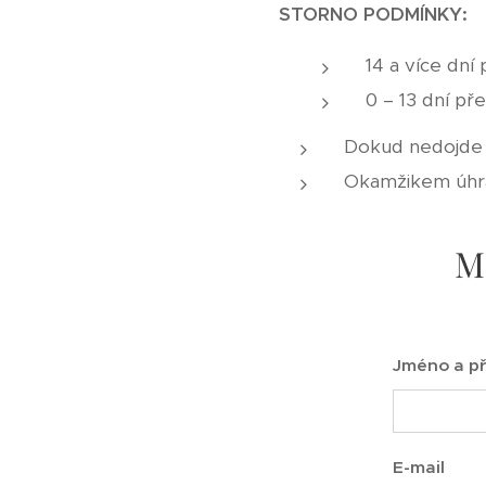
STORNO PODMÍNKY:
14 a více dn
0 – 13 dní p
Dokud nedojde k
Okamžikem úhra
M
Jméno a př
E-mail