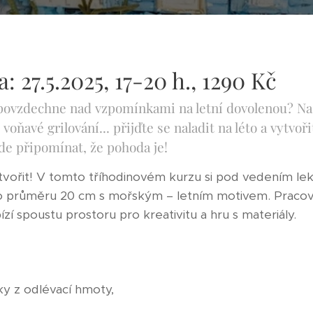
: 27.5.2025, 17-20 h., 1290 Kč
epovzdechne nad vzpomínkami na letní dovolenou? Na 
voňavé grilování... přijďte se naladit na léto a vytvoř
de připomínat, že pohoda je!
a tvořit! V tomto tříhodinovém kurzu si pod vedením le
az o průměru 20 cm s mořským – letním motivem. Prac
zí spoustu prostoru pro kreativitu a hru s materiály.
ky z odlévací hmoty,