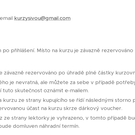
 email
kurzysivou@gmail.com
 po přihlášení. Místo na kurzu je závazně rezervováno
je závazně rezervováno po úhradě plné částky kurzov
ho je nevratná, ale můžete za sebe v případě potřeby
čí tuto skutečnost oznámit e-mailem.
na kurzu ze strany kupujícího se řídí následnými storno
ezervovanou účast na kurzu skrze dárkový voucher.
rz ze strany lektorky je vyhrazeno, v tomto případě b
 bude domluven náhradní termín.