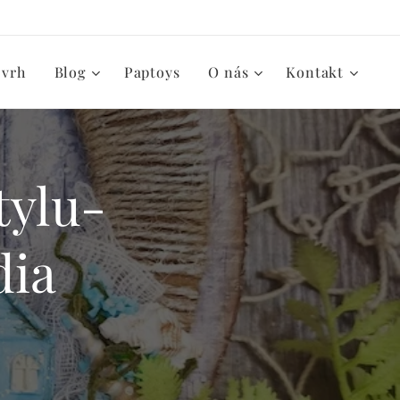
zvrh
Blog
Paptoys
O nás
Kontakt
tylu-
dia