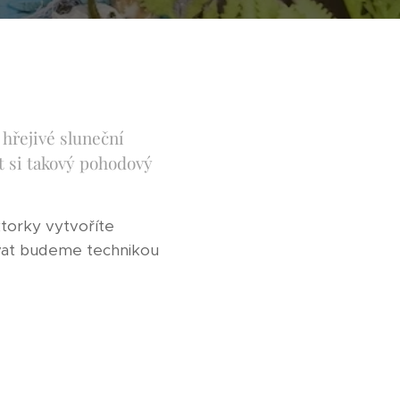
hřejivé sluneční
it si takový pohodový
ktorky vytvoříte
ovat budeme technikou