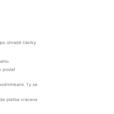
 po úhradě částky
ného.
 poslat
 podmínkami. Ty se
ude platba vrácena