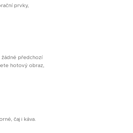
rační prvky,
 – žádné předchozí
sete hotový obraz,
né, čaj i káva.