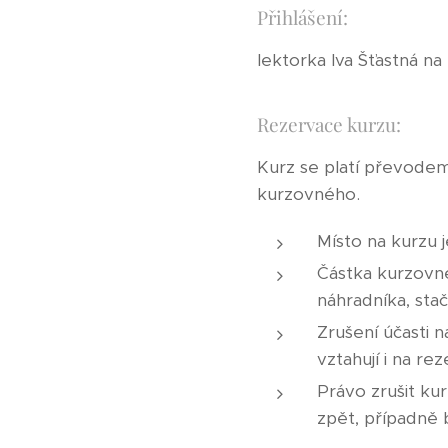
Přihlášení:
lektorka Iva Šťastná na
Rezervace kurzu:
Kurz se platí převodem
kurzovného.
Místo na kurzu 
Částka kurzovné
náhradníka, sta
Zrušení účasti 
vztahují i na r
Právo zrušit ku
zpět, případně