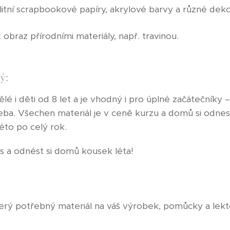
itní scrapbookové papíry, akrylové barvy a různé deko
 obraz přírodními materiály, např. travinou.
ý:
lé i děti od 8 let a je vhodný i pro úplné začátečníky
eba. Všechen materiál je v ceně kurzu a domů si odne
to po celý rok.
čas a odnést si domů kousek léta!
erý potřebný materiál na váš výrobek, pomůcky a lektor