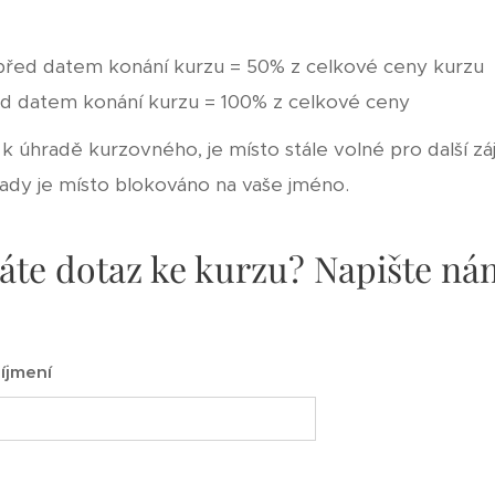
í před datem konání kurzu = 50% z celkové ceny kurzu
řed datem konání kurzu = 100% z celkové ceny
 úhradě kurzovného, je místo stále volné pro další z
dy je místo blokováno na vaše jméno.
áte dotaz ke kurzu? Napište ná
íjmení