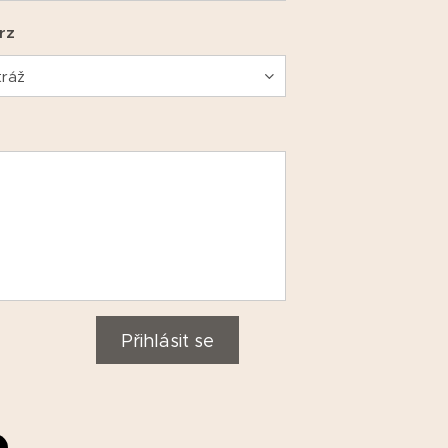
rz
Přihlásit se