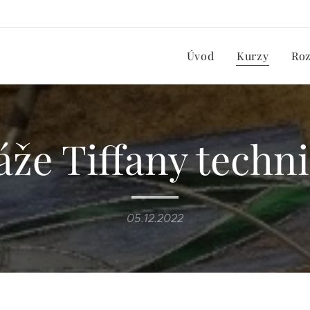
Úvod
Kurzy
Ro
áže Tiffany tech
05.12.2022