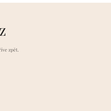
rz
íve zpět.