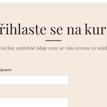
řihlaste se na ku
všechny potřebné údaje a my se vám ozveme co nejdř
íjmení