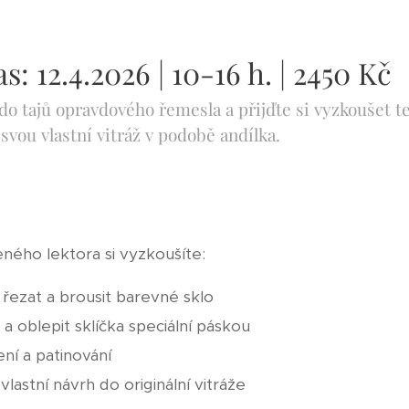
s: 12.4.2026 | 10-16 h. | 2450 Kč
do tajů opravdového řemesla a přijďte si vyzkoušet te
vou vlastní vitráž v podobě andílka.
ého lektora si vyzkoušíte:
řezat a brousit barevné sklo
t a oblepit sklíčka speciální páskou
ní a patinování
vlastní návrh do originální vitráže