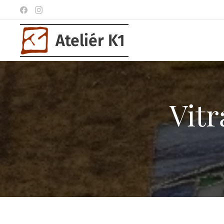
Ateliér K1
Vitr