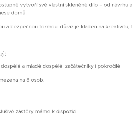
ostupně vytvoří své vlastní skleněné dílo – od návrhu
dnese domů.
u a bezpečnou formou, důraz je kladen na kreativitu, t
ný:
 dospělé a mladé dospělé, začátečníky i pokročilé
omezena na 8 osob.
slušivé zástěry máme k dispozici.