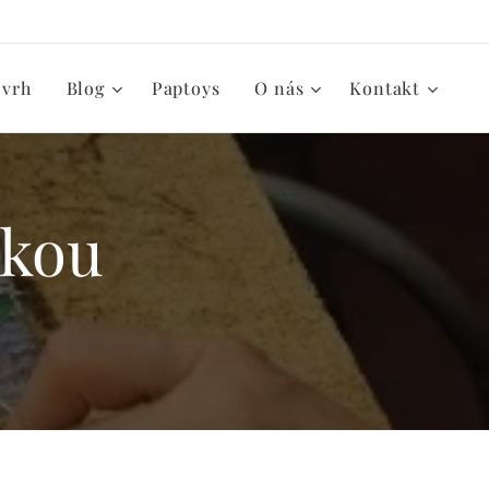
zvrh
Blog
Paptoys
O nás
Kontakt
nikou