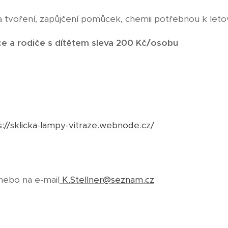
a tvoření, zapůjčení pomůcek, chemii potřebnou k letov
jice a rodiče s dítětem sleva 200 Kč/osobu
s://sklicka-lampy-vitraze.webnode.cz/
 nebo na e-mail
K.Stellner@seznam.cz