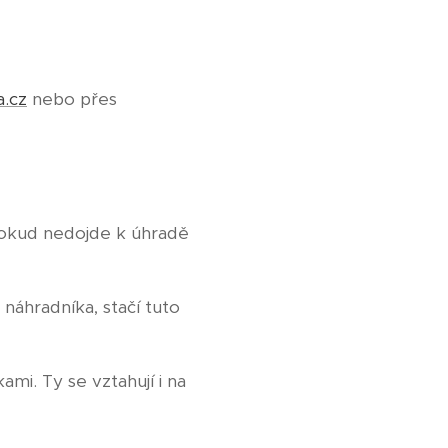
a.cz
nebo přes
Dokud nedojde k úhradě
náhradníka, stačí tuto
mi. Ty se vztahují i na