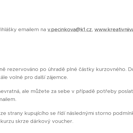
přihlášky emailem na
v.pecinkova@k1.cz
,
www.kreativniiv
azně rezervováno po úhradě plné částky kurzovného. 
ále volné pro další zájemce.
evratná, ale můžete za sebe v případě potřeby poslat 
mailem.
 ze strany kupujícího se řídí následnými storno podmínka
 kurzu skrze dárkový voucher.