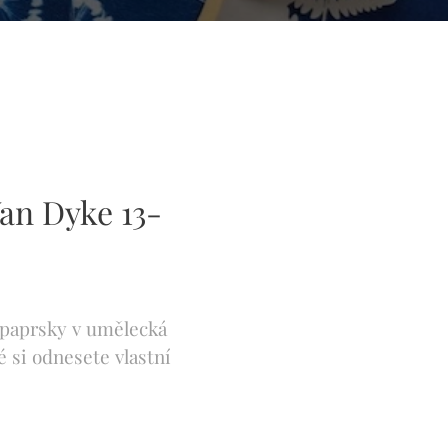
Van Dyke 13-
í paprsky v umělecká
é si odnesete vlastní