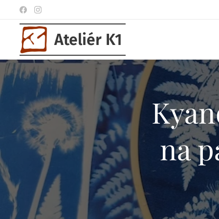
Ateliér K1
Kyano
na p