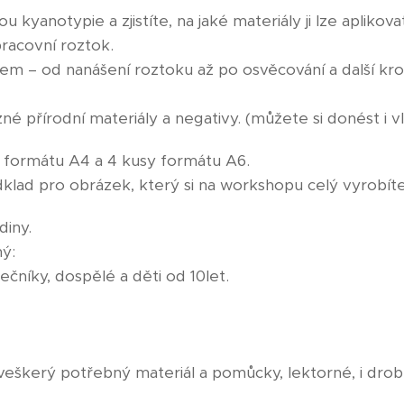
 kyanotypie a zjistíte, na jaké materiály ji lze aplikova
pracovní roztok.
m – od nanášení roztoku až po osvěcování a další kr
né přírodní materiály a negativy. (můžete si donést i vl
u formátu A4 a 4 kusy formátu A6.
podklad pro obrázek, který si na workshopu celý vyrobíte
diny.
ý:
ečníky, dospělé a děti od 10let.
eškerý potřebný materiál a pomůcky, lektorné, i drobn