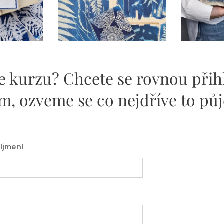
e kurzu? Chcete se rovnou přihl
m, ozveme se co nejdříve to půj
íjmení