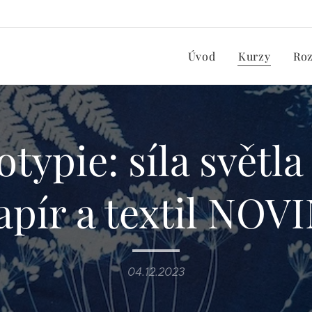
Úvod
Kurzy
Ro
typie: síla světla 
apír a textil NOV
04.12.2023