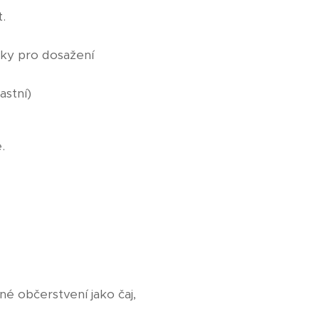
t.
oky pro dosažení
astní)
.
é občerstvení jako čaj,