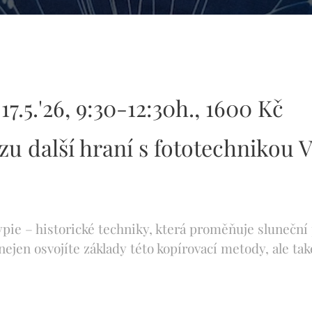
17.5.'26, 9:30-12:30h., 1600 Kč
u další hraní s fototechnikou 
ypie – historické techniky, která proměňuje slunečn
nejen osvojíte základy této kopírovací metody, ale tak