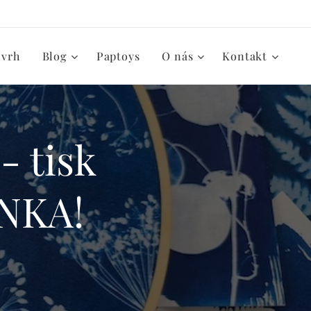
zvrh
Blog
Paptoys
O nás
Kontakt
- tisk
INKA!