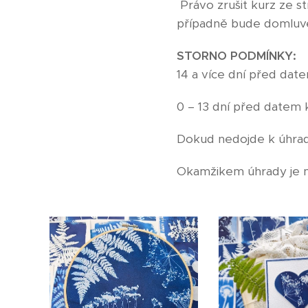
Právo zrušit kurz ze s
případně bude domluve
STORNO PODMÍNKY:
14 a více dní před dat
0 – 13 dní před datem 
Dokud nedojde k úhradě
Okamžikem úhrady je m