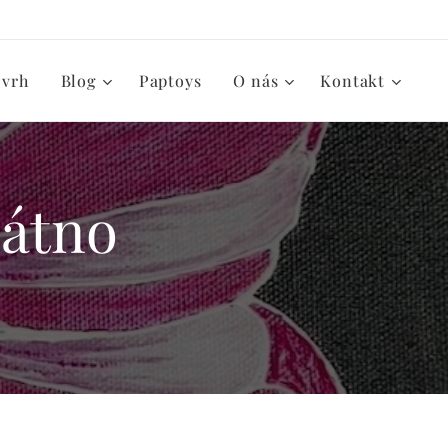
zvrh
Blog
Paptoys
O nás
Kontakt
látno