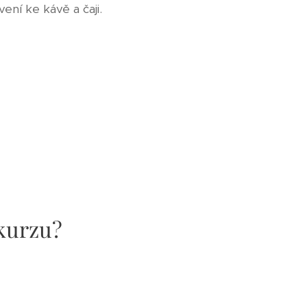
ní ke kávě a čaji.
 kurzu?