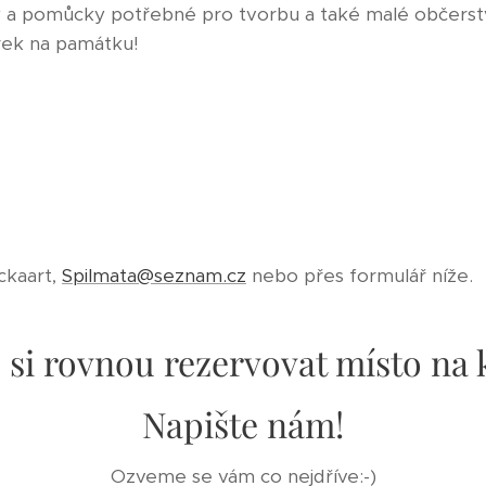
 a pomůcky potřebné pro tvorbu a také malé občerstve
rek na památku!
ckaart,
Spilmata@seznam.cz
nebo přes formulář níže.
 si rovnou rezervovat místo na
Napište nám!
Ozveme se vám co nejdříve:-)