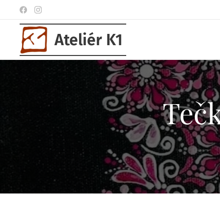
Ateliér K1
Tečk