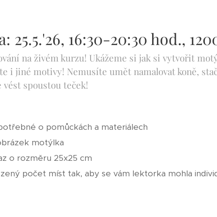
: 25.5.'26, 16:30-20:30 hod., 12
vání na živém kurzu! Ukážeme si jak si vytvořit motýl
te i jiné motivy! Nemusíte umět namalovat koně, stač
 vést spoustou teček!
 potřebné o pomůckách a materiálech
 obrázek motýlka
raz o rozměru 25x25 cm
zený počet míst tak, aby se vám lektorka mohla indivi