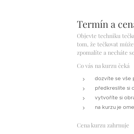
Termín a cena
Objevte techniku tečko
tom, že tečkovat může
zpomalíte a necháte se
Co vás na kurzu čeká
dozvíte se vše
předkreslíte si
vytvoříte si ob
na kurzu je ome
Cena kurzu zahrnuje