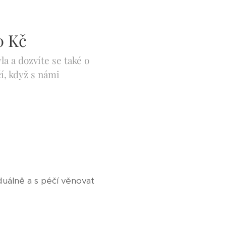
00 Kč
a a dozvíte se také o
í, když s námi
duálně a s péčí věnovat