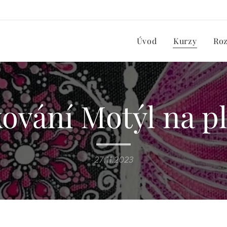
Úvod
Kurzy
Ro
ování Motýl na p
27.11.2023