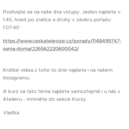
Podívejte se na naše dva vstupy: Jeden najdete v
1:45, hned po znělce a druhý v závěru pořadu
1:07:40
https://www.ceskatelevize.cz/porady/1148499747-
sama-doma/226562220600042/
Krátké videa z toho to dne najdete i na našem
Instagramu.
A kurz na tato téma najdete samozřejmě i u nás v
Atelieru - mrkněte do sekce Kurzy
Vlaďka