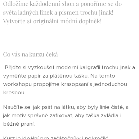
Odložíme každodenní shon a ponoříme se do
světa ladných linek a písmen trochu jinak!
Vytvořte si originální módní doplněk!
Co vás na kurzu čeká
Přijďte si vyzkoušet moderní kaligrafii trochu jinak a
vyměňte papír za plátěnou tašku. Na tomto
workshopu propojíme krasopsaní s jednoduchou
kresbou.
Naučíte se, jak psát na látku, aby byly linie čisté, a
jak motiv správně zafixovat, aby taška zvládla i
běžné praní.
Kurz je ideální pro začátečníky i pokročilé –