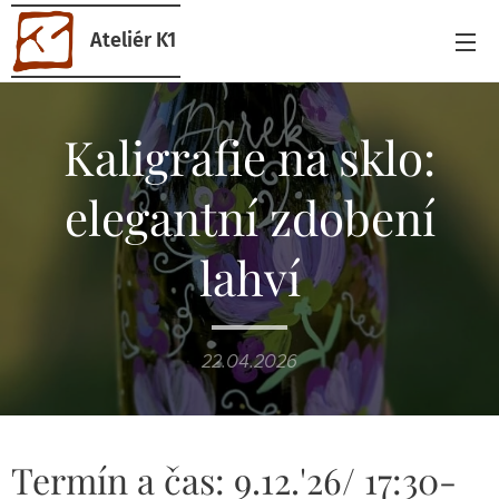
Ateliér K1
Kaligrafie na sklo:
elegantní zdobení
lahví
22.04.2026
Termín a čas: 9.12.'26/ 17:30-