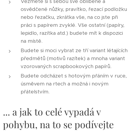
Vezměte si s sebou své oblíbené a
osvědčené nůžky, pravítko, řezací podložku
nebo řezačku, zkrátka vše, na co jste při
práci s papírem zvyklé. Vše ostatní (papíry,
lepidlo, razítka atd.) budete mít k dispozici
na místě.
Budete si moci vybrat ze tří variant létajících
předmětů (motivů razítek) a mnoha variant
vzorovaných scrapbookových papírů.
Budete odcházet s hotovým přáním v ruce,
úsměvem na rtech a možná i novým
přátelstvím.
... a jak to celé vypadá v
pohybu, na to se podívejte