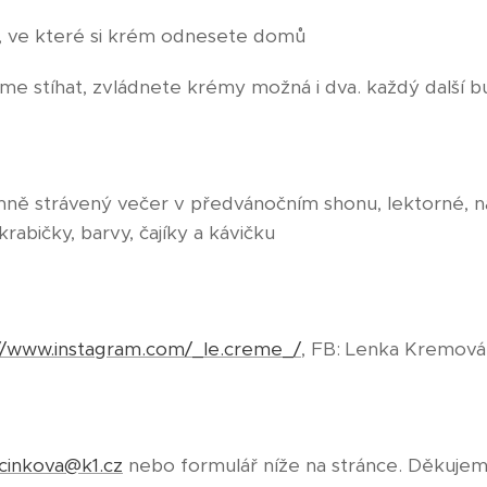
u, ve které si krém odnesete domů
 stíhat, zvládnete krémy možná i dva. každý další bu
emně strávený večer v předvánočním shonu, lektorné, ná
abičky, barvy, čajíky a kávičku
://www.instagram.com/_le.creme_/
, FB: Lenka Kremová
cinkova@k1.cz
nebo formulář níže na stránce. Děkuje