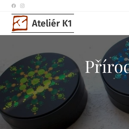
Ateliér K1
Příro