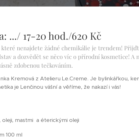
: .../ 17-20 hod./620 Kč
 které nenajdete žádné chemikálie je trendem! Přijďt
dstav a dozvědět se něco víc o přírodní kosmetice! A n
ásně zdobenou tečkováním.
enka Kremová z Atelieru Le.Creme. Je bylinkářkou, ker
etika je Lenčinou vášní a věříme, že nakazí i vás!
 oleji, mastmi a éterickými oleji
ém 100 ml