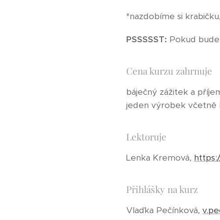
*nazdobíme si krabičk
PSSSSST:
Pokud budeme
Cena kurzu zahrnuje
báječný zážitek a příj
jeden výrobek včetně kr
Lektoruje
Lenka Kremová,
https
Přihlášky na kurz
Vlaďka Pečínková,
v.pe