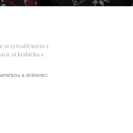
e si vytvořit krém s
avíc si krabičku s
amičkou a drátenicí.