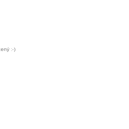
.
ený :-)