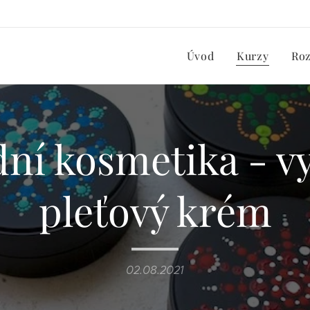
Úvod
Kurzy
Ro
dní kosmetika - vy
pleťový krém
02.08.2021