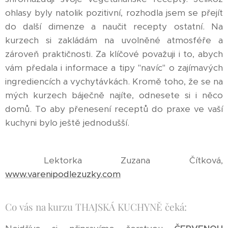
ohlasy byly natolik pozitivní, rozhodla jsem se přejít
do další dimenze a naučit recepty ostatní. Na
kurzech si zakládám na uvolněné atmosféře a
zároveň praktičnosti. Za klíčové považuji i to, abych
vám předala i informace a tipy "navíc" o zajímavých
ingrediencích a vychytávkách. Kromě toho, že se na
mých kurzech báječně najíte, odnesete si i něco
domů. To aby přenesení receptů do praxe ve vaší
kuchyni bylo ještě jednodušší.
Lektorka Zuzana Čítková,
www.varenipodlezuzky.com
Co vás na kurzu THAJSKÁ KUCHYNĚ čeká: