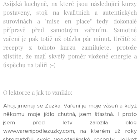
Asijská kuchyně, na které jsou následující kurzy
postaveny, stojí na kvalitních a autentických
surovinách a "mise en place" tedy dokonalé
přípravě před samotným vařením. Samotné
vaření je pak totiž už otázka pár minut. Určitě si
recepty z tohoto kurzu zamilujete, protože
zjistíte, že mají skvělý poměr vložené energie a
úspěchu na talíři ;-)
O lektorce a jak to vzniklo:
Ahoj, jmenuji se Zuzka. Vaření je moje vášeň a když
někomu moje jídlo chutná, jsem šťastná. I proto
jsem před lety založila blog
www.varenipodlezuzky.com, na kterém už roky
shromažďuji svoje vegetariánské recepty. Jelikož