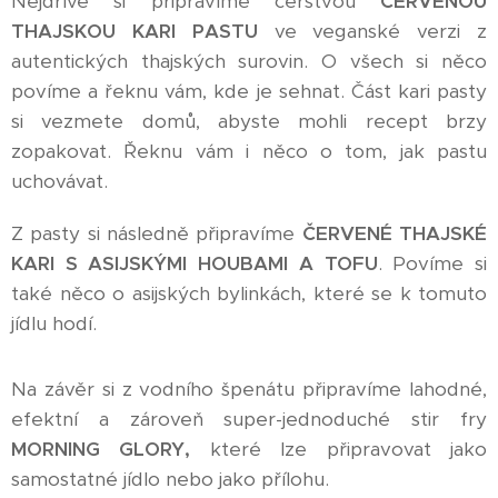
Nejdříve si připravíme čerstvou
ČERVENOU
THAJSKOU KARI PASTU
ve veganské verzi z
autentických thajských surovin. O všech si něco
povíme a řeknu vám, kde je sehnat. Část kari pasty
si vezmete domů, abyste mohli recept brzy
zopakovat. Řeknu vám i něco o tom, jak pastu
uchovávat.
Z pasty si následně připravíme
ČERVENÉ THAJSKÉ
KARI S ASIJSKÝMI HOUBAMI A TOFU
. Povíme si
také něco o asijských bylinkách, které se k tomuto
jídlu hodí.
Na závěr si z vodního špenátu připravíme lahodné,
efektní a zároveň super-jednoduché stir fry
MORNING GLORY,
které lze připravovat jako
samostatné jídlo nebo jako přílohu.