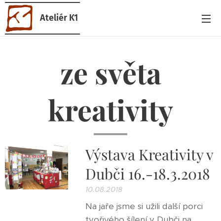
Ateliér K1
ze světa
kreativity
Výstava Kreativity v
Dubči 16.-18.3.2018
10.08.2018
Na jaře jsme si užili další porci
tvořivého šílení v Dubči na