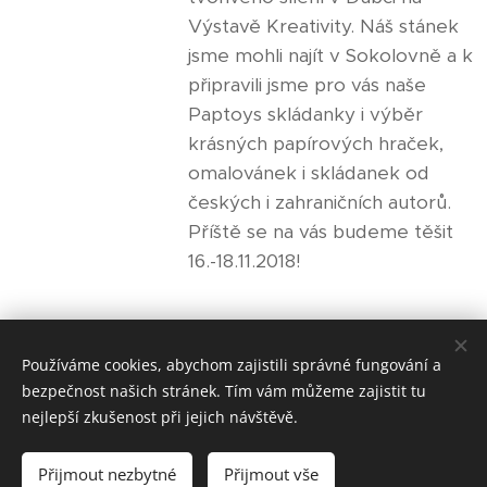
Výstavě Kreativity. Náš stánek
jsme mohli najít v Sokolovně a k
připravili jsme pro vás naše
Paptoys skládanky i výběr
krásných papírových hraček,
omalovánek i skládanek od
českých i zahraničních autorů.
Příště se na vás budeme těšit
16.-18.11.2018!
Novější články
Používáme cookies, abychom zajistili správné fungování a
bezpečnost našich stránek. Tím vám můžeme zajistit tu
nejlepší zkušenost při jejich návštěvě.
© 2018 Ateliér K1
-
výtvarné kurzy. Všechna práva na fantazii
vyhrazena
Přijmout nezbytné
Přijmout vše
Vytvořeno službou
Webnode
Cookies