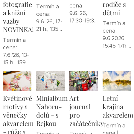
fotografie
rodiče s
cena:
Termín a
a knižní
dětmi
9.6.'26,
cena:
vazby
17:30-19:30
9.6.'26, 17-
Termín a
NOVINKA!
h.,
21 h., 1350
cena:
lektorné
Kč
9.6.2026,
Termín a
250 Kč
15:45-17h.,
cena:
+120-350
lektorné
7.6.'26, 13-
Kč
250Kč/R&D
15 h., 1590
+120-350
Kč
Kč
Květinové
Minialbum
Art
Letní
motivy a
Nahoru-
journal
krajina
věnečky
dolů - s
pro
akvarele
akvarelem
Rejkou
začátečníky
Termín a
- růže a
cena |