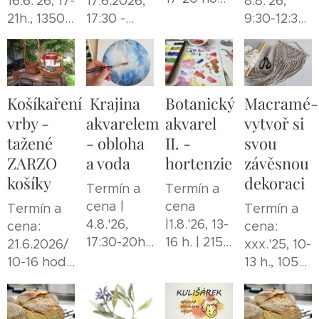
16.6.'26, 17-
17.6.2026,
8.8.'26,
2300 Kč
21h., 1350
17:30 -
9:30-12:30
Kč
20:30h.,
hod. | 1950
1390 Kč
Kč
Košíkaření
Krajina
Botanický
Macramé-
vrby -
akvarelem
akvarel
vytvoř si
tažené
- obloha
II. -
svou
ZARZO
a voda
hortenzie
závěsnou
košíky
dekoraci
Termín a
Termín a
cena |
cena
Termín a
Termín a
4.8.'26,
|1.8.'26, 13-
cena:
cena:
17:30-20h.
16 h. | 2150
21.6.2026/
xxx.'25, 10-
| 1950 Kč
Kč
10-16 hod./
13 h., 1050
2600 Kč
Kč