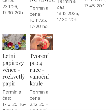
cena:
Termín a
17:45-20:15
23.1.'26,
čas:
Termín a
h., 1350 Kč
17:30-20h.,
18.12.2025,
cena:
990 Kč
17:30-20h.,
10.11.'25,
1190 Kč
17-20 hod.,
950 Kč
NOVINKA!
Letní
Tvoření
papírový
pro 4
věnec -
ruce -
rozkvetlý
vánoční
papír
koule
Termín a
Termín a
čas:
cena:
17.6.'25, 16-
2.12.'25 +