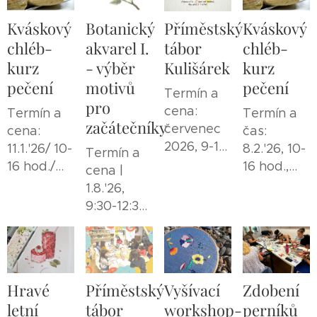
Kváskový
Botanický
Příměstský
Kváskový
chléb-
akvarel I.
tábor
chléb-
kurz
- výběr
Kulišárek
kurz
pečení
motivů
pečení
Termín a
pro
cena:
Termín a
Termín a
začátečníky
červenec
cena:
čas:
2026, 9-16
11.1.'26/ 10-
8.2.'26, 10-
Termín a
hod., 5500
16 hod./
16 hod.,
cena |
Kč
2699 Kč
2499 Kč
1.8.'26,
9:30-12:30
h. | 2150
Kč
Hravé
Příměstský
Vyšívací
Zdobení
letní
tábor
workshop-
perníků