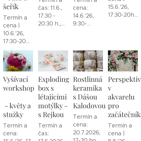
Termín a
Termín a
šeřík
15.6.'26,
čas: 11.6.,
cena:
17:30-20h.
17:30 -
14.6.'26,
Termín a
| 1950 Kč
20:30 h.,
9:30-
cena |
1390 Kč
12:30h.,
10.6.'26,
1300 Kč
17:30-20
hod. | 1950
Kč
Vyšívací
Exploding
Rostlinná
Perspekti
workshop
box s
keramika
v
létajícími
s Dášou
akvarelu
- květy a
motýlky -
Kalodovou
pro
stužky
s Rejkou
začátečník
Termín a
cena:
Termín a
Termín a
Termín a
20.7.2026,
cena:
čas:
cena |
17-20 hod.,