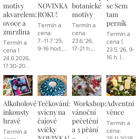
motivy
NOVINKA
botanické
se Sem
akvarelem:
ROKU!
motivy
tam
ovoce a
perník
Termín a
Termín a
zmrzlina
cena:
cena:
Termín a
7.-11.7.'25,
23.6.'26,
cena |
Termín a
9-16 hod.,
17-21 h.,
23.5.'26, 9-
cena |
4750
1350 Kč
16 h. |
24.6.2026,
Kč+obědy
cena na
17:30-20
doptání
hod. | 1950
Kč
Alkoholové
Tečkování:
Workshop:
Adventní
inkousty
svícny na
vánoční
věnce
hravě
čajové
pečetění
Termín a
svíčky
a 3 přání
cena:
Termín a
NOVINKA!
25.11.2025,